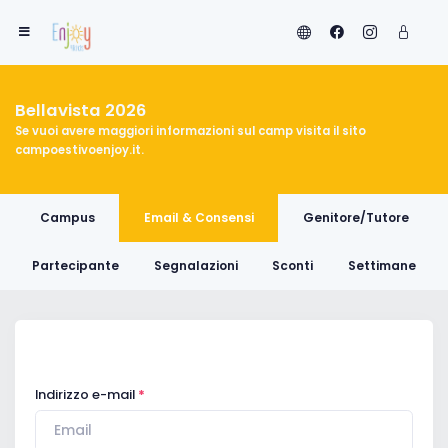
Bellavista 2026
Se vuoi avere maggiori informazioni sul camp visita il sito
campoestivoenjoy.it
.
Campus
Email & Consensi
Genitore/Tutore
Partecipante
Segnalazioni
Sconti
Settimane
Indirizzo e-mail