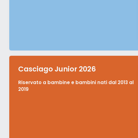
Casciago Junior 2026
Riservato a bambine e bambini nati dal 2013 al
2019