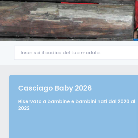
Casciago Baby 2026
Riservato a bambine e bambini nati dal 2020 al
2022